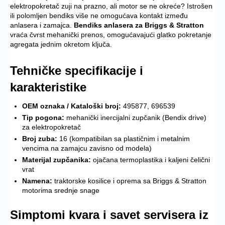
elektropokretač zuji na prazno, ali motor se ne okreće? Istrošen
ili polomljen bendiks više ne omogućava kontakt između
anlasera i zamajca.
Bendiks anlasera za Briggs & Stratton
vraća čvrst mehanički prenos, omogućavajući glatko pokretanje
agregata jednim okretom ključa.
Tehničke specifikacije i
karakteristike
OEM oznaka / Kataloški broj:
495877, 696539
Tip pogona:
mehanički inercijalni zupčanik (Bendix drive)
za elektropokretač
Broj zuba:
16 (kompatibilan sa plastičnim i metalnim
vencima na zamajcu zavisno od modela)
Materijal zupčanika:
ojačana termoplastika i kaljeni čelični
vrat
Namena:
traktorske kosilice i oprema sa Briggs & Stratton
motorima srednje snage
Simptomi kvara i savet servisera iz