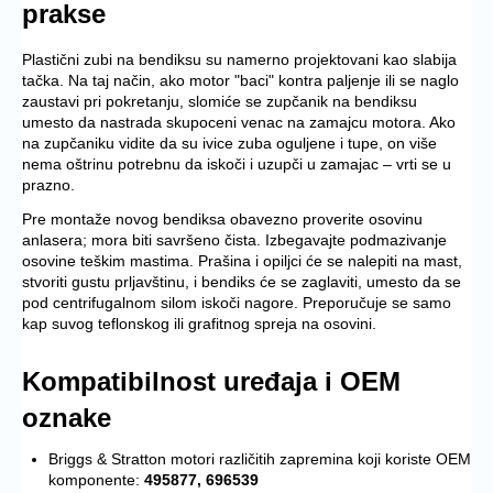
prakse
Plastični zubi na bendiksu su namerno projektovani kao slabija
tačka. Na taj način, ako motor "baci" kontra paljenje ili se naglo
zaustavi pri pokretanju, slomiće se zupčanik na bendiksu
umesto da nastrada skupoceni venac na zamajcu motora. Ako
na zupčaniku vidite da su ivice zuba oguljene i tupe, on više
nema oštrinu potrebnu da iskoči i uzupči u zamajac – vrti se u
prazno.
Pre montaže novog bendiksa obavezno proverite osovinu
anlasera; mora biti savršeno čista. Izbegavajte podmazivanje
osovine teškim mastima. Prašina i opiljci će se nalepiti na mast,
stvoriti gustu prljavštinu, i bendiks će se zaglaviti, umesto da se
pod centrifugalnom silom iskoči nagore. Preporučuje se samo
kap suvog teflonskog ili grafitnog spreja na osovini.
Kompatibilnost uređaja i OEM
oznake
Briggs & Stratton motori različitih zapremina koji koriste OEM
komponente:
495877, 696539