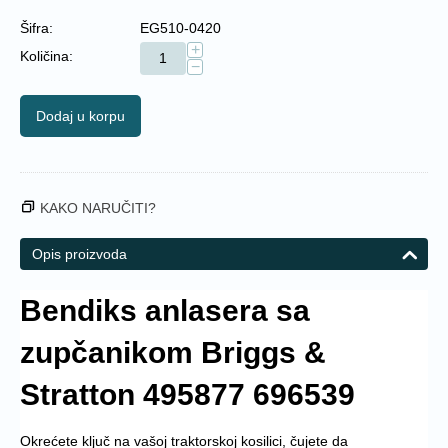
Šifra:
EG510-0420
+
Količina:
−
Dodaj u korpu
KAKO NARUČITI?
Opis proizvoda
Bendiks anlasera sa
zupčanikom Briggs &
Stratton 495877 696539
Okrećete ključ na vašoj traktorskoj kosilici, čujete da