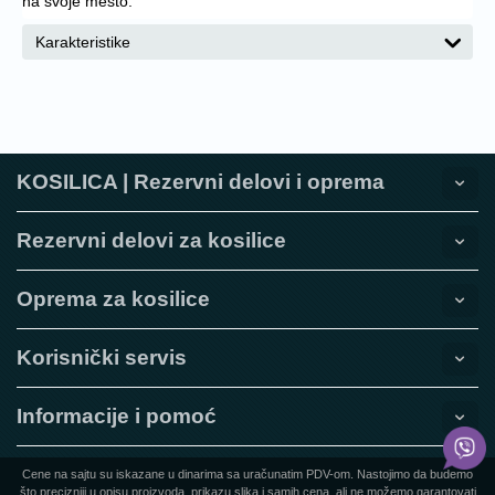
na svoje mesto.
Karakteristike
KOSILICA | Rezervni delovi i oprema
Rezervni delovi za kosilice
Oprema za kosilice
Korisnički servis
Informacije i pomoć
Cene na sajtu su iskazane u dinarima sa uračunatim PDV-om. Nastojimo da budemo
što precizniji u opisu proizvoda, prikazu slika i samih cena, ali ne možemo garantovati