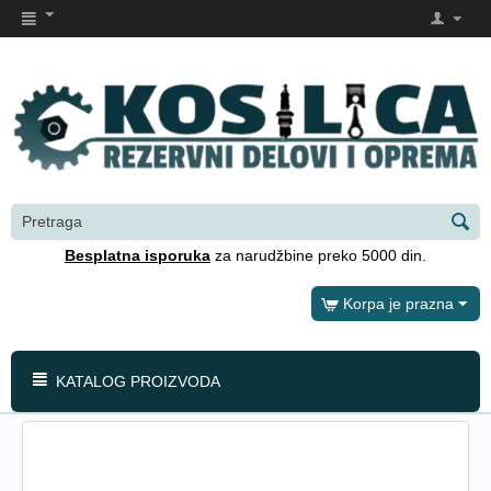
Besplatna isporuka
za narudžbine preko 5000 din.
Korpa je prazna
KATALOG PROIZVODA