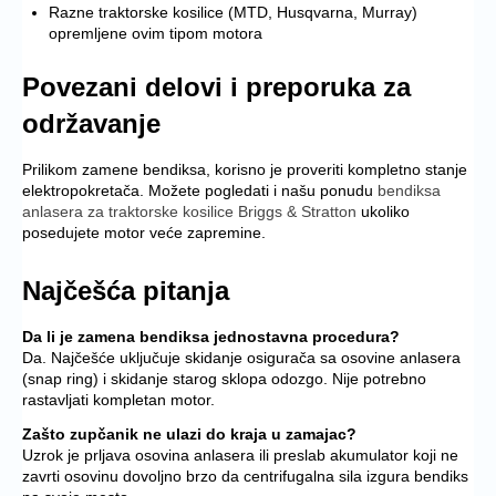
Razne traktorske kosilice (MTD, Husqvarna, Murray)
opremljene ovim tipom motora
Povezani delovi i preporuka za
održavanje
Prilikom zamene bendiksa, korisno je proveriti kompletno stanje
elektropokretača. Možete pogledati i našu ponudu
bendiksa
anlasera za traktorske kosilice Briggs & Stratton
ukoliko
posedujete motor veće zapremine.
Najčešća pitanja
Da li je zamena bendiksa jednostavna procedura?
Da. Najčešće uključuje skidanje osigurača sa osovine anlasera
(snap ring) i skidanje starog sklopa odozgo. Nije potrebno
rastavljati kompletan motor.
Zašto zupčanik ne ulazi do kraja u zamajac?
Uzrok je prljava osovina anlasera ili preslab akumulator koji ne
zavrti osovinu dovoljno brzo da centrifugalna sila izgura bendiks