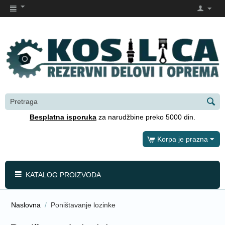
Besplatna isporuka
za narudžbine preko 5000 din.
Korpa je prazna
KATALOG PROIZVODA
Naslovna
/
Poništavanje lozinke