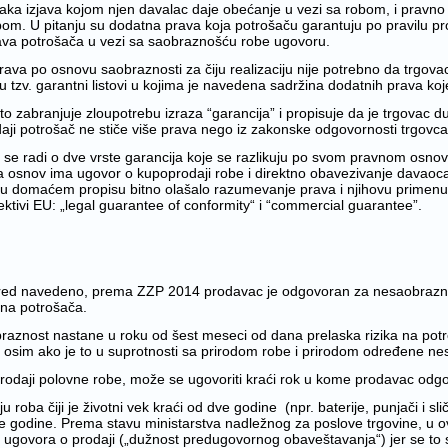
vaka izjava kojom njen davalac daje obećanje u vezi sa robom, i pravno 
om. U pitanju su dodatna prava koja potrošaču garantuju po pravilu pro
prava potrošača u vezi sa saobraznošću robe ugovoru.
rava po osnovu saobraznosti za čiju realizaciju nije potrebno da trgovac
ju tzv. garantni listovi u kojima je navedena sadržina dodatnih prava k
to zabranjuje zloupotrebu izraza “garancija” i propisuje da je trgovac d
aji potrošač ne stiče više prava nego iz zakonske odgovornosti trgovc
e se radi o dve vrste garancija koje se razlikuju po svom pravnom osno
a osnov ima ugovor o kupoprodaji robe i direktno obavezivanje davaoca 
 u domaćem propisu bitno olašalo razumevanje prava i njihovu primenu u p
ektivi EU: „legal guarantee of conformity“ i “commercial guarantee”.
red navedeno, prema ZZP 2014 prodavac je odgovoran za nesaobraznos
 na potrošača.
raznost nastane u roku od šest meseci od dana prelaska rizika na potro
a, osim ako je to u suprotnosti sa prirodom robe i prirodom određene ne
prodaji polovne robe, može se ugovoriti kraći rok u kome prodavac odgo
ju roba čiji je životni vek kraći od dve godine (npr. baterije, punjači i 
ve godine. Prema stavu ministarstva nadležnog za poslove trgovine, u 
a ugovora o prodaji („dužnost predugovornog obaveštavanja“) jer se to