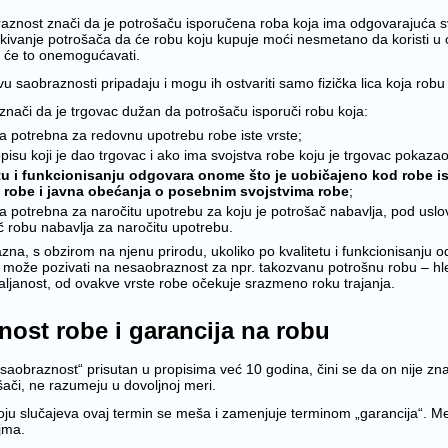
aznost znači da je potrošaču isporučena roba koja ima odgovarajuća svo
kivanje potrošača da će robu koju kupuje moći nesmetano da koristi
i će to onemogućavati.
 saobraznosti pripadaju i mogu ih ostvariti samo fizička lica koja robu 
znači da je trgovac dužan da potrošaču isporuči robu koja:
a potrebna za redovnu upotrebu robe iste vrste;
isu koji je dao trgovac i ako ima svojstva robe koju je trgovac pokazao
tu i funkcionisanju odgovara onome što je uobičajeno kod robe i
u robe i javna obećanja o posebnim svojstvima robe
;
a potrebna za naročitu upotrebu za koju je potrošač nabavlja, pod uslo
č robu nabavlja za naročitu upotrebu.
zna, s obzirom na njenu prirodu, ukoliko po kvalitetu i funkcionisanj
može pozivati na nesaobraznost za npr. takozvanu potrošnu robu – hleb, 
aljanost, od ovakve vrste robe očekuje srazmeno roku trajanja.
ost robe i garancija na robu
„saobraznost“ prisutan u propisima već 10 godina, čini se da on nije zn
šači, ne razumeju u dovoljnoj meri.
ju slučajeva ovaj termin se meša i zamenjuje terminom „garancija“. Me
jma.