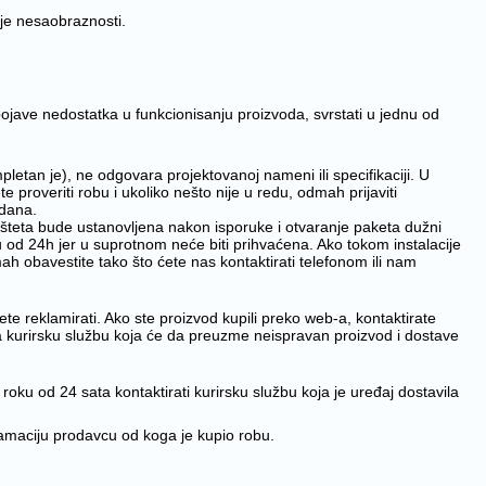
nje nesaobraznosti.
ojave nedostatka u funkcionisanju proizvoda, svrstati u jednu od
letan je), ne odgovara projektovanoj nameni ili specifikaciji. U
 proveriti robu i ukoliko nešto nije u redu, odmah prijaviti
 dana.
ko šteta bude ustanovljena nakon isporuke i otvaranje paketa dužni
u od 24h jer u suprotnom neće biti prihvaćena. Ako tokom instalacije
ah obavestite tako što ćete nas kontaktirati telefonom ili nam
e reklamirati. Ako ste proizvod kupili preko web-a, kontaktirate
i na kurirsku službu koja će da preuzme neispravan proizvod i dostave
 roku od 24 sata kontaktirati kurirsku službu koja je uređaj dostavila
klamaciju prodavcu od koga je kupio robu.