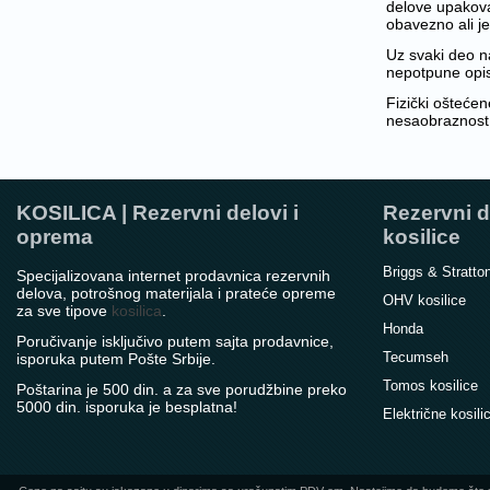
delove upakovat
obavezno ali j
Uz svaki deo na
nepotpune opise
Fizički oštećen
nesaobraznost k
KOSILICA | Rezervni delovi i
Rezervni d
oprema
kosilice
Briggs & Stratto
Specijalizovana internet prodavnica rezervnih
delova, potrošnog materijala i prateće opreme
OHV kosilice
za sve tipove
kosilica
.
Honda
Poručivanje isključivo putem sajta prodavnice,
Tecumseh
isporuka putem Pošte Srbije.
Tomos kosilice
Poštarina je 500 din. a za sve porudžbine preko
5000 din. isporuka je besplatna!
Električne kosili