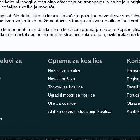
i kako bi izbegli eventualna oštećenja pri transportu, a najbolje u orig
e poželjno ukoliko je moguće.
pisati što detaljniji opis kvara. Takođe je poželjno navesti sve specifičn
 kvarova jer tako možemo doći u situaciju da kvar ne otklonimo i vratimo
e komponente i uređaji koji nisu korišćeni prema proizvođačkoj specifi
oja je nastala oštećenjem ili nestručnim rukovanjem, rizik prelazi na 
elovi za
Oprema za kosilice
Kori
Noževi za kosilice
Prijavi
n
Nosači noževa
Registr
Točkovi za kosilice
Detalji 
Ugradni motori za kosilice
Porudž
Ulje za kosilice
Obraza
Alat za servis i održavanje kosilica
Kontak
ce