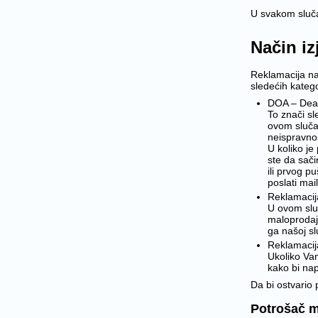
U svakom slučaj
Način iz
Reklamacija na
sledećih katego
DOA – Dead 
To znači sl
ovom slučaj
neispravnos
U koliko je
ste da sači
ili prvog p
poslati ma
Reklamacij
U ovom sluč
maloprodaju
ga našoj sl
Reklamacij
Ukoliko Vam
kako bi nap
Da bi ostvario 
Potrošač m