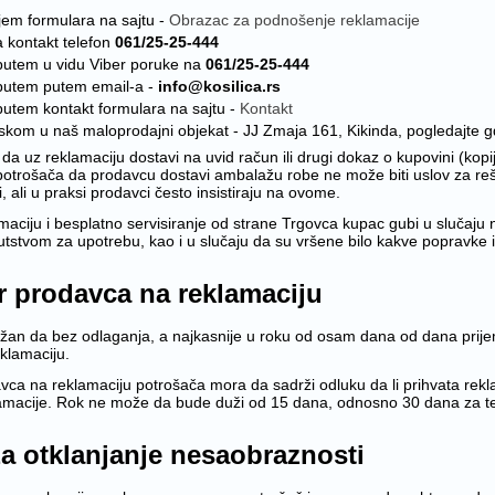
jem formulara na sajtu -
Obrazac za podnošenje reklamacije
 kontakt telefon
061/25-25-444
utem u vidu Viber poruke na
061/25-25-444
putem putem email-a -
info@kosilica.rs
utem kontakt formulara na sajtu -
Kontakt
askom u naš maloprodajni objekat - JJ Zmaja 161, Kikinda, pogledajte 
da uz reklamaciju dostavi na uvid račun ili drugi dokaz o kupovini (kopija
trošača da prodavcu dostavi ambalažu robe ne može biti uslov za rešav
 ali u praksi prodavci često insistiraju na ovome.
maciju i besplatno servisiranje od strane Trgovca kupac gubi u slučaju
tstvom za upotrebu, kao i u slučaju da su vršene bilo kakve popravke il
 prodavca na reklamaciju
žan da bez odlaganja, a najkasnije u roku od osam dana od dana prijem
eklamaciju.
ca na reklamaciju potrošača mora da sadrži odluku da li prihvata reklam
amacije. Rok ne može da bude duži od 15 dana, odnosno 30 dana za te
a otklanjanje nesaobraznosti