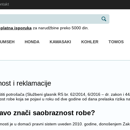
ntakt
platna isporuka
za narudžbine preko 5000 din.
CUMSEH
HONDA
KAWASAKI
KOHLER
TOMOS
ost i reklamacije
iti potrošača (Službeni glasnik RS br. 62/2014, 6/2016 – dr. zakon i 
st robe koja se pojavi u roku od dve godine od dana prelaska rizika n
ravo znači saobraznost robe?
osti je u domaći pravni sistem uveden 2010. godine, donošenjem Zakon