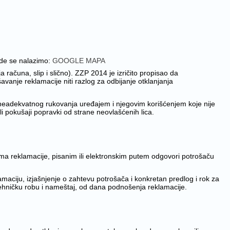
gde se nalazimo:
GOOGLE MAPA
 računa, slip i slično). ZZP 2014 je izričito propisao da
anje reklamacije niti razlog za odbijanje otklanjanja
 neadekvatnog rukovanja uređajem i njegovim korišćenjem koje nije
i pokušaji popravki od strane neovlašćenih lica.
a reklamacije, pisanim ili elektronskim putem odgovori potrošaču
aciju, izjašnjenje o zahtevu potrošača i konkretan predlog i rok za
hničku robu i nameštaj, od dana podnošenja reklamacije.