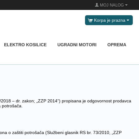
MOJ NALOG
Korpa je prazna
ELEKTRO KOSILICE
UGRADNI MOTORI
OPREMA
44/2018 – dr. zakon; „ZZP 2014“) propisana je odgovornost prodavca
a potrošača.
a o zaštiti potrošača (Službeni glasnik RS br. 73/2010, „ZZP