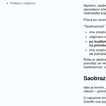
Podaci o trgovcu
Načelno, saobr
opravdano oče
nedostatke koj
Prava po osnovu
"Saobraznost" 
ima svojstv
odgovara op
po kvalite
na prirod
ima svojstv
da potroša
Roba je saobra
potrošač se ne 
saobraznost, v
Saobrazn
Iako je termin 
odnosi – potro
U najvećem bro
između ova po