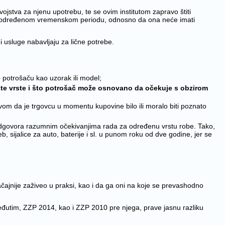
jstva za njenu upotrebu, te se ovim institutom zapravo štiti
 u određenom vremenskom periodu, odnosno da ona neće imati
i usluge nabavljaju za lične potrebe.
 potrošaču kao uzorak ili model;
ste vrste i što potrošač može osnovano da očekuje s obzirom
vom da je trgovcu u momentu kupovine bilo ili moralo biti poznato
u odgovora razumnim očekivanjima rada za određenu vrstu robe. Tako,
sijalice za auto, baterije i sl. u punom roku od dve godine, jer se
ačajnije zaživeo u praksi, kao i da ga oni na koje se prevashodno
đutim, ZZP 2014, kao i ZZP 2010 pre njega, prave jasnu razliku