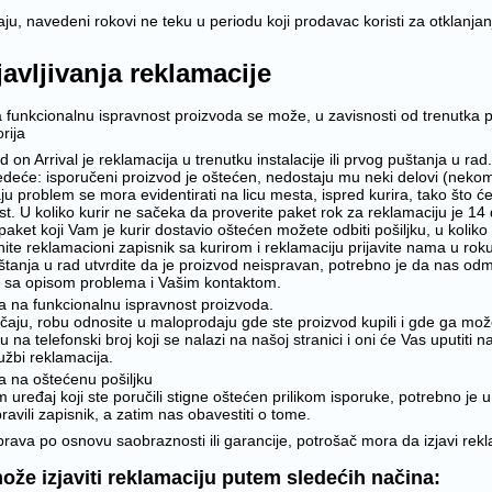
u, navedeni rokovi ne teku u periodu koji prodavac koristi za otklanja
javljivanja reklamacije
 funkcionalnu ispravnost proizvoda se može, u zavisnosti od trenutka p
rija
on Arrival je reklamacija u trenutku instalacije ili prvog puštanja u rad.
edeće: isporučeni proizvod je oštećen, nedostaju mu neki delovi (nekomp
u problem se mora evidentirati na licu mesta, ispred kurira, tako što ćete
t. U koliko kurir ne sačeka da proverite paket rok za reklamaciju je 14
 paket koji Vam je kurir dostavio oštećen možete odbiti pošiljku, u koli
nite reklamacioni zapisnik sa kurirom i reklamaciju prijavite nama u rok
uštanja u rad utvrdite da je proizvod neispravan, potrebno je da nas odm
il sa opisom problema i Vašim kontaktom.
a na funkcionalnu ispravnost proizvoda.
aju, robu odnosite u maloprodaju gde ste proizvod kupili i gde ga možet
 na telefonski broj koji se nalazi na našoj stranici i oni će Vas uputit
užbi reklamacija.
a na oštećenu pošiljku
 uređaj koji ste poručili stigne oštećen prilikom isporuke, potrebno je u
ravili zapisnik, a zatim nas obavestiti o tome.
prava po osnovu saobraznosti ili garancije, potrošač mora da izjavi re
ože izjaviti reklamaciju putem sledećih načina: