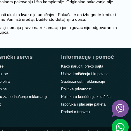
inalnom pakovanju i što kompletnije. Originalno pakovanje nije
osti ukoliko kvar nije uobičajen. Pokušajte da izbegnete kratke i
 Vam isti uređaj. Budite što detaljniji u opisu.
kaciji nemaju pravo na reklamaciju jer Trgovac nije odgovaran za
kupca.
snički servis
Informacije i pomoć
 se
Kako naručiti preko sajta
uj se
Uslovi korišćenja i kupovine
profila
Saobraznost i reklamacije
bine
Politika privatnosti
c za podnošenje reklamacije
Politika o korišćenju kolačića
t
Isporuka i plaćanje paketa
Podaci o trgovcu