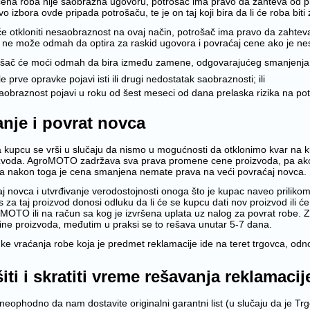
čena roba nije saobrazna ugovoru, potrošač ima pravo da zahteva od p
izbora ovde pripada potrošaču, te je on taj koji bira da li će roba biti
e otkloniti nesaobraznost na ovaj način, potrošač ima pravo da zahtev
 ne može odmah da optira za raskid ugovora i povraćaj cene ako je n
ošač će moći odmah da bira između zamene, odgovarajućeg smanjenja c
e prve opravke pojavi isti ili drugi nedostatak saobraznosti; ili
aobraznost pojavi u roku od šest meseci od dana prelaska rizika na po
anje i povrat novca
 kupcu se vrši u slučaju da nismo u mogućnosti da otklonimo kvar na
zvoda. AgroMOTO zadržava sva prava promene cene proizvoda, pa ako ste
a nakon toga je cena smanjena nemate prava na veći povraćaj novca.
j novca i utvrđivanje verodostojnosti onoga što je kupac naveo priliko
s za taj proizvod donosi odluku da li će se kupcu dati nov proizvod ili će
oMOTO ili na račun sa kog je izvršena uplata uz nalog za povrat robe.
ne proizvoda, međutim u praksi se to rešava unutar 5-7 dana.
uke vraćanja robe koja je predmet reklamacije ide na teret trgovca, 
iti i skratiti vreme rešavanja reklamaci
 neophodno da nam dostavite originalni garantni list (u slučaju da je T