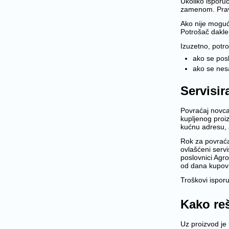
Ukoliko isporu
zamenom. Pravo 
Ako nije moguć
Potrošač dakle
Izuzetno, potr
ako se posl
ako se nes
Servisir
Povraćaj novca
kupljenog proi
kućnu adresu, 
Rok za povraća
ovlašćeni servi
poslovnici Agr
od dana kupovi
Troškovi ispor
Kako reš
Uz proizvod je