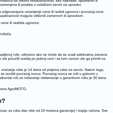
rodavca da otkloni nesaobraznost, bez naknade, opravkom ili
 zamenjena ili poslata u ovlašćeni servis na opravku.
a odgovarajuće umanjenje cene ili raskid ugovora i povraćaj cene.
esaobraznost moguće otkloniti zamenom ili opravkom.
ene ili raskida ugovora:
trošača.
 kupljenoj robi, odnosno ako ne može da se uradi adekvatna zamena
 poručili uređaj po jednoj ceni i sa tom cenom ste ga primili na
m vraćanja robe je 14 dana od prijema robe na servis. Nakon toga,
 se izvršiti povraćaj novca. Povraćaj novca se vrši u gotovini u
 Zakonski rok za rešavanje reklamacije u garantnom roku je 30 dana
odnosno AgroMOTO.
je?
rgovac za robu dao više od 24 meseca garancije) i kopiju računa. Sve