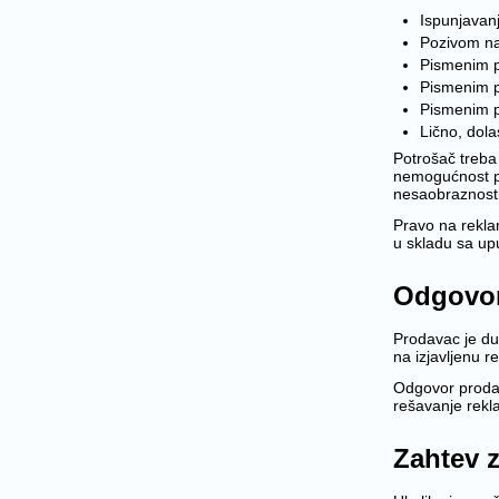
Ispunjavan
Pozivom na
Pismenim p
Pismenim 
Pismenim p
Lično, dol
Potrošač treba 
nemogućnost po
nesaobraznosti,
Pravo na rekla
u skladu sa upu
Odgovor
Prodavac je du
na izjavljenu r
Odgovor prodav
rešavanje rekl
Zahtev z