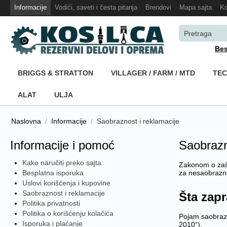
Informacije
Vodiči, saveti i česta pitanja
Brendovi
Mapa sajta
Ko
Bes
BRIGGS & STRATTON
VILLAGER / FARM / MTD
TE
ALAT
ULJA
Naslovna
/
Informacije
/
Saobraznost i reklamacije
Informacije i pomoć
Saobrazn
Kako naručiti preko sajta
Zakonom o zašt
Besplatna isporuka
za nesaobrazno
Uslovi korišćenja i kupovine
Saobraznost i reklamacije
Šta zap
Politika privatnosti
Politika o korišćenju kolačića
Pojam saobrazn
Isporuka i plaćanje
2010“).