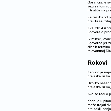
Garancija je s
vezi sa tom rob
niti utiče na 
Za razliku od p
pravilu se izda
ZZP 2014 izriči
ugovora o prod
Suštinski, ovd
ugovorna jer z
sličnih termina
relevantnoj Dir
Rokovi
Kao što je nap
prelaska rizika
Ukoliko nesaob
prelaska rizik
Ako se radi o 
Kada je u pitan
može trajati d
pre zaključenj