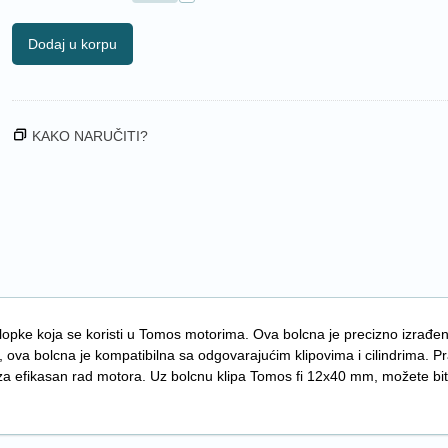
Dodaj u korpu
KAKO NARUČITI?
opke koja se koristi u Tomos motorima. Ova bolcna je precizno izrađena
 ova bolcna je kompatibilna sa odgovarajućim klipovima i cilindrima. P
no za efikasan rad motora. Uz bolcnu klipa Tomos fi 12x40 mm, možete bi