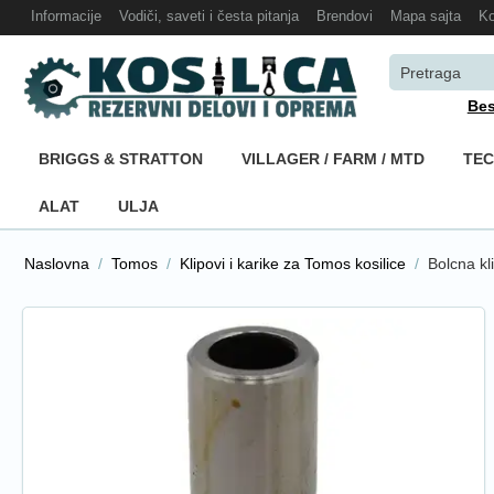
Informacije
Vodiči, saveti i česta pitanja
Brendovi
Mapa sajta
Ko
Bes
BRIGGS & STRATTON
VILLAGER / FARM / MTD
TE
ALAT
ULJA
Naslovna
/
Tomos
/
Klipovi i karike za Tomos kosilice
/
Bolcna k