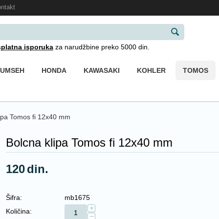
ntakt
platna isporuka
za narudžbine preko 5000 din.
CUMSEH
HONDA
KAWASAKI
KOHLER
TOMOS
lipa Tomos fi 12x40 mm
Bolcna klipa Tomos fi 12x40 mm
120
din.
Šifra:
mb1675
+
Količina:
−