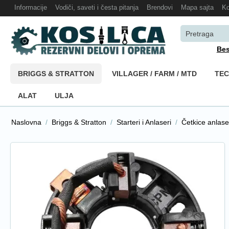
Informacije
Vodiči, saveti i česta pitanja
Brendovi
Mapa sajta
Ko
Bes
BRIGGS & STRATTON
VILLAGER / FARM / MTD
TE
ALAT
ULJA
Naslovna
/
Briggs & Stratton
/
Starteri i Anlaseri
/
Četkice anlase