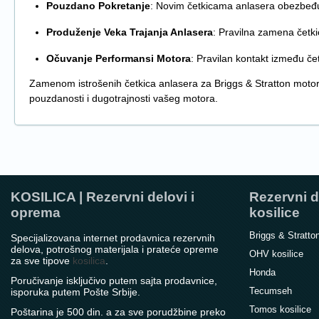
Pouzdano Pokretanje
: Novim četkicama anlasera obezbeđuj
Produženje Veka Trajanja Anlasera
: Pravilna zamena četk
Očuvanje Performansi Motora
: Pravilan kontakt između č
Zamenom istrošenih četkica anlasera za Briggs & Stratton mot
pouzdanosti i dugotrajnosti vašeg motora.
KOSILICA | Rezervni delovi i
Rezervni d
oprema
kosilice
Briggs & Stratto
Specijalizovana internet prodavnica rezervnih
delova, potrošnog materijala i prateće opreme
OHV kosilice
za sve tipove
kosilica
.
Honda
Poručivanje isključivo putem sajta prodavnice,
Tecumseh
isporuka putem Pošte Srbije.
Tomos kosilice
Poštarina je 500 din. a za sve porudžbine preko