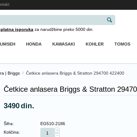
ntakt
platna isporuka
za narudžbine preko 5000 din.
CUMSEH
HONDA
KAWASAKI
KOHLER
TOMOS
ra | Briggs
/
Četkice anlasera Briggs & Stratton 294700 422400
Četkice anlasera Briggs & Stratton 2947
3490
din.
Šifra:
EG510-2186
+
Količina:
−