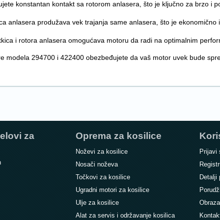
ete konstantan kontakt sa rotorom anlasera, što je ključno za brzo i 
ica anlasera produžava vek trajanja same anlasera, što je ekonomično
etkica i rotora anlasera omogućava motoru da radi na optimalnim perf
ore modela 294700 i 422400 obezbeđujete da vaš motor uvek bude spre
elovi za
Oprema za kosilice
Kori
Noževi za kosilice
Prijavi
n
Nosači noževa
Registr
Točkovi za kosilice
Detalji 
Ugradni motori za kosilice
Porudž
Ulje za kosilice
Obraza
Alat za servis i održavanje kosilica
Kontak