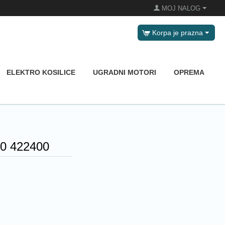
MOJ NALOG
Korpa je prazna
ELEKTRO KOSILICE
UGRADNI MOTORI
OPREMA
00 422400