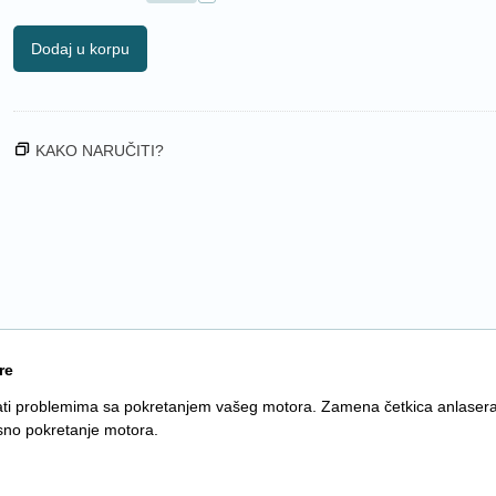
Dodaj u korpu
KAKO NARUČITI?
re
tirati problemima sa pokretanjem vašeg motora. Zamena četkica anlase
asno pokretanje motora.