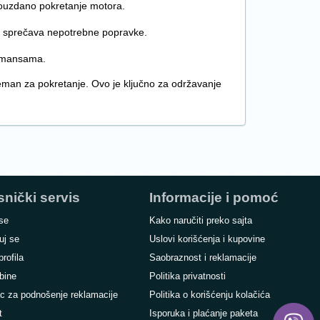
pouzdano pokretanje motora.
 i sprečava nepotrebne popravke.
ormansama.
man za pokretanje. Ovo je ključno za održavanje
snički servis
Informacije i pomoć
 se
Kako naručiti preko sajta
uj se
Uslovi korišćenja i kupovine
profila
Saobraznost i reklamacije
bine
Politika privatnosti
c za podnošenje reklamacije
Politika o korišćenju kolačića
t
Isporuka i plaćanje paketa