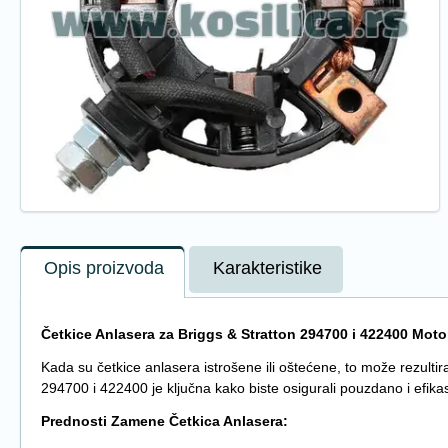
Opis proizvoda
Karakteristike
Četkice Anlasera za Briggs & Stratton 294700 i 422400 Moto
Kada su četkice anlasera istrošene ili oštećene, to može rezul
294700 i 422400 je ključna kako biste osigurali pouzdano i efik
Prednosti Zamene Četkica Anlasera: