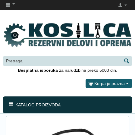
Besplatna isporuka
za narudžbine preko 5000 din.
Korpa je prazna
KATALOG PROIZVODA