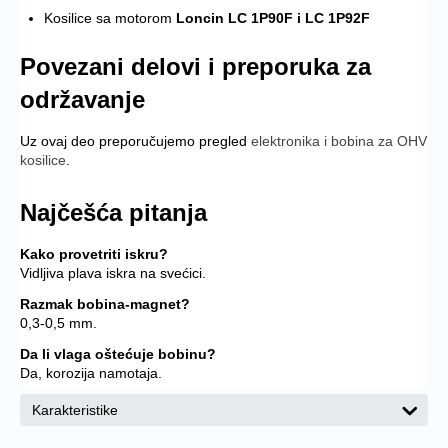
Kosilice sa motorom
Loncin LC 1P90F i LC 1P92F
Povezani delovi i preporuka za
održavanje
Uz ovaj deo preporučujemo pregled
elektronika i bobina za OHV
kosilice
.
Najčešća pitanja
Kako provetriti iskru?
Vidljiva plava iskra na svećici.
Razmak bobina-magnet?
0,3-0,5 mm.
Da li vlaga oštećuje bobinu?
Da, korozija namotaja.
Karakteristike