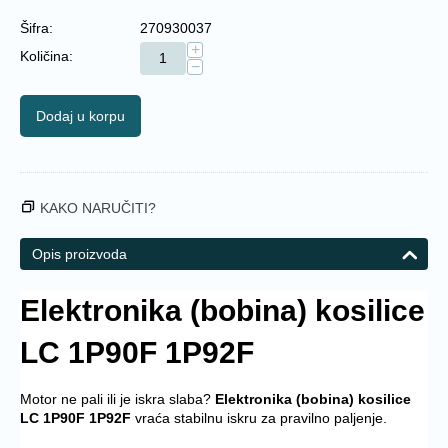
Šifra:
270930037
+
Količina:
−
Dodaj u korpu
KAKO NARUČITI?
Opis proizvoda
Elektronika (bobina) kosilice
LC 1P90F 1P92F
Motor ne pali ili je iskra slaba?
Elektronika (bobina) kosilice
LC 1P90F 1P92F
vraća stabilnu iskru za pravilno paljenje.