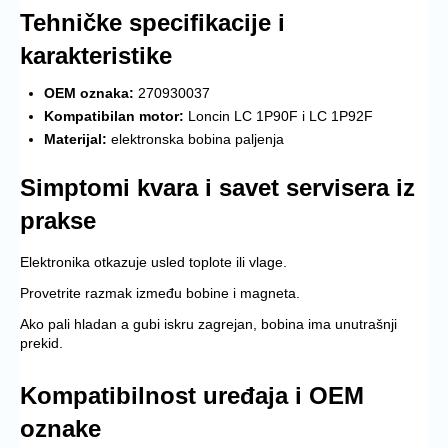
Tehničke specifikacije i
karakteristike
OEM oznaka:
270930037
Kompatibilan motor:
Loncin LC 1P90F i LC 1P92F
Materijal:
elektronska bobina paljenja
Simptomi kvara i savet servisera iz
prakse
Elektronika otkazuje usled toplote ili vlage.
Provetrite razmak između bobine i magneta.
Ako pali hladan a gubi iskru zagrejan, bobina ima unutrašnji
prekid.
Kompatibilnost uređaja i OEM
oznake