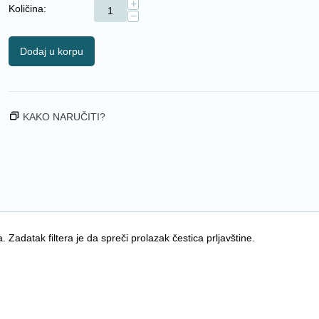
+
Količina:
−
Dodaj u korpu
KAKO NARUČITI?
 Zadatak filtera je da spreči prolazak čestica prljavštine.