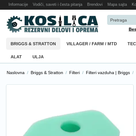
Informacije
Vodiči, saveti i česta pitanja
Brendovi
Mapa sajta
Ko
Bes
BRIGGS & STRATTON
VILLAGER / FARM / MTD
TE
ALAT
ULJA
Naslovna
/
Briggs & Stratton
/
Filteri
/
Filteri vazduha | Briggs
/