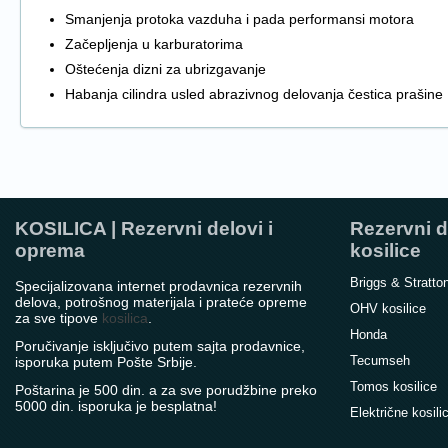
Smanjenja protoka vazduha i pada performansi motora
Začepljenja u karburatorima
Oštećenja dizni za ubrizgavanje
Habanja cilindra usled abrazivnog delovanja čestica prašine
KOSILICA | Rezervni delovi i
Rezervni d
oprema
kosilice
Briggs & Stratto
Specijalizovana internet prodavnica rezervnih
delova, potrošnog materijala i prateće opreme
OHV kosilice
za sve tipove
kosilica
.
Honda
Poručivanje isključivo putem sajta prodavnice,
Tecumseh
isporuka putem Pošte Srbije.
Tomos kosilice
Poštarina je 500 din. a za sve porudžbine preko
5000 din. isporuka je besplatna!
Električne kosili