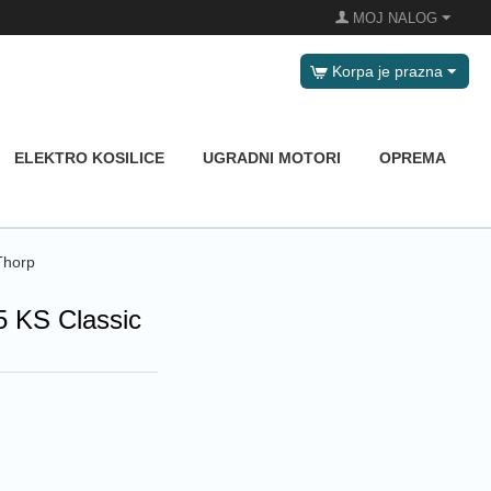
MOJ NALOG
Korpa je prazna
ELEKTRO KOSILICE
UGRADNI MOTORI
OPREMA
Thorp
75 KS Classic