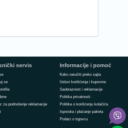
snički servis
Informacije i pomoć
 se
Kako naručiti preko sajta
uj se
Uslovi korišćenja i kupovine
profila
Saobraznost i reklamacije
bine
Politika privatnosti
c za podnošenje reklamacije
Politika o korišćenju kolačića
t
Isporuka i plaćanje paketa
Podaci o trgovcu