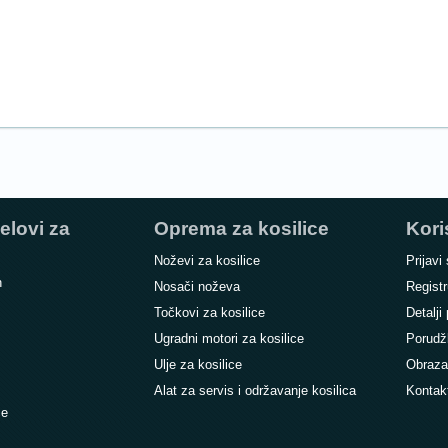
elovi za
Oprema za kosilice
Kori
Noževi za kosilice
Prijavi
n
Nosači noževa
Registr
Točkovi za kosilice
Detalji 
Ugradni motori za kosilice
Porudž
Ulje za kosilice
Obraza
Alat za servis i održavanje kosilica
Kontak
ce