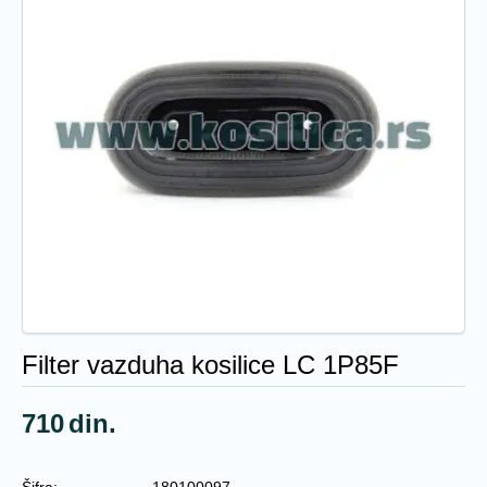
Filter vazduha kosilice LC 1P85F
710
din.
Šifra:
180100097