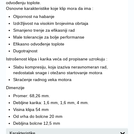
odvođenju toplote.
Osnovne karakteristike koje klip mora da ima :
Otpornost na habanje
Izdržljivost na visokim brojevima obrtaja
Smanjeno trenje za efikasniji rad
Male tolerancije za bolje performanse
Efikasno odvođenje toplote
Dugotrajnost
Istrošenost klipa i karika veća od propisane uzrokuju :
Slabu kompresiju, koja izaziva neravnomeran rad,
nedostatak snage i otežano startovanje motora
Skraćenje radnog veka motora
Dimenzije
Promer: 68,26 mm.
Debljine karika: 1,6 mm, 1,6 mm, 4 mm.
Visina klipa 54 mm
Od vrha do bolcne 20 mm
Debljina bolcne 12,5 mm
Karakteristike