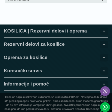
KOSILICA | Rezervni delovi i oprema
Rezervni delovi za kosilice
Oprema za kosilice
Korisnički servis
Informacije i pomoć
Cene na sajtu su iskazane u dinarima sa uračunatim PDV-om. Nastojimo da budemo
što precizniji u opisu proizvoda, prikazu slika i samih cena, ali ne možemo garantovati
da su sve informacije kompletne i bez grešaka. Svi artikli prikazani na sajtu su deo
naše ponude i ne podrazumeva da su dostupni u svakom trenutku. Korišćenje naziva