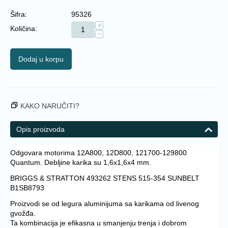
Šifra:
95326
+
Količina:
−
Dodaj u korpu
KAKO NARUČITI?
Opis proizvoda
Odgovara motorima 12A800, 12D800, 121700-129800
Quantum. Debljine karika su 1,6x1,6x4 mm.
BRIGGS & STRATTON 493262 STENS 515-354 SUNBELT
B1SB8793
Proizvodi se od legura aluminijuma sa karikama od livenog
gvožđa.
Ta kombinacija je efikasna u smanjenju trenja i dobrom