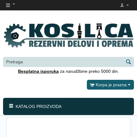
Besplatna isporuka
za narudžbine preko 5000 din.
Korpa je prazna
KATALOG PROIZVODA