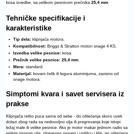
kosa izvedbe, sa velikom pesnicom prečnika
25,4 mm
.
Tehničke specifikacije i
karakteristike
Tip dela:
klipnjača motora.
Kompatibilnost:
Briggs & Stratton motori snage 4 KS.
Izvedba velike pesnice:
kosa.
Prečnik velike pesnice:
25,4 mm
.
Mera:
standard.
Materijal:
kovani čelik ili legura aluminijuma, zavisno od
snage motora.
Simptomi kvara i savet servisera iz
prakse
Klipnjača retko puca sama od sebe - do oštećenja skoro uvek
dolazi zbog rada sa nedovoljno ulja ili pregrevanja koje istopi
ležaj male ili velike pesnice. Ako je motor makar jednom radio sa
niskim nivoom ulja, obavezno proveri i radilicu i klip, jer oštećena