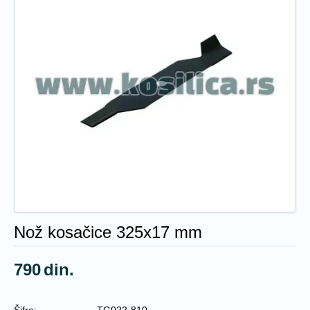
Nož kosačice 325x17 mm
790
din.
Šifra:
TG022-810