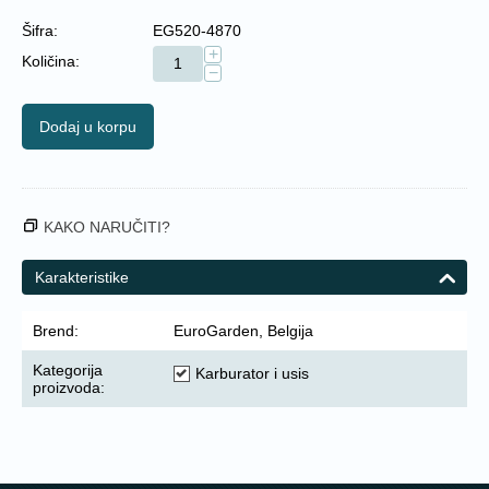
Šifra:
EG520-4870
+
Količina:
−
Dodaj u korpu
KAKO NARUČITI?
Karakteristike
Brend:
EuroGarden, Belgija
Kategorija
Karburator i usis
proizvoda: