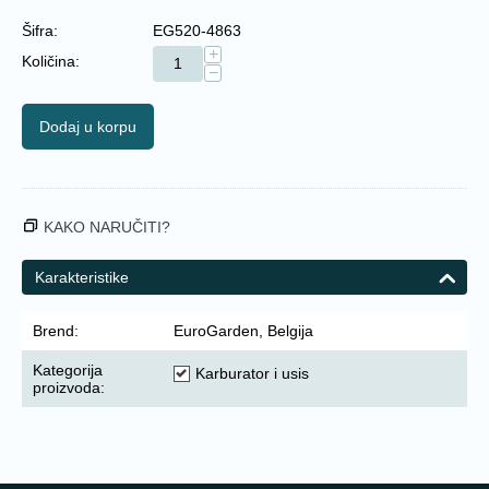
Šifra:
EG520-4863
+
Količina:
−
Dodaj u korpu
KAKO NARUČITI?
Karakteristike
Brend:
EuroGarden, Belgija
Kategorija
Karburator i usis
proizvoda: