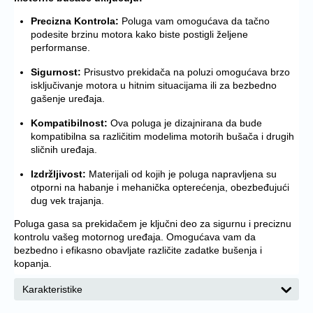
Precizna Kontrola:
Poluga vam omogućava da tačno
podesite brzinu motora kako biste postigli željene
performanse.
Sigurnost:
Prisustvo prekidača na poluzi omogućava brzo
isključivanje motora u hitnim situacijama ili za bezbedno
gašenje uređaja.
Kompatibilnost:
Ova poluga je dizajnirana da bude
kompatibilna sa različitim modelima motorih bušača i drugih
sličnih uređaja.
Izdržljivost:
Materijali od kojih je poluga napravljena su
otporni na habanje i mehanička opterećenja, obezbeđujući
dug vek trajanja.
Poluga gasa sa prekidačem je ključni deo za sigurnu i preciznu
kontrolu vašeg motornog uređaja. Omogućava vam da
bezbedno i efikasno obavljate različite zadatke bušenja i
kopanja.
Karakteristike