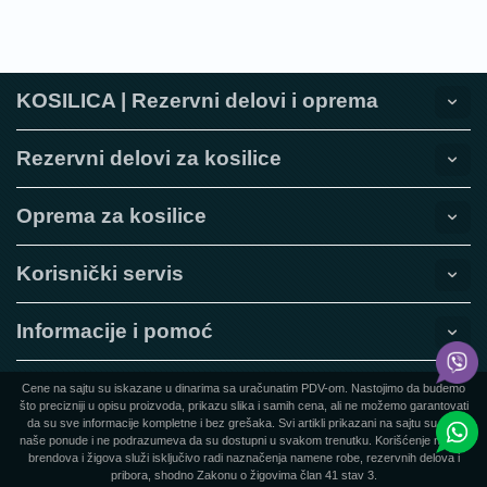
KOSILICA | Rezervni delovi i oprema
Rezervni delovi za kosilice
Oprema za kosilice
Korisnički servis
Informacije i pomoć
Cene na sajtu su iskazane u dinarima sa uračunatim PDV-om. Nastojimo da budemo
što precizniji u opisu proizvoda, prikazu slika i samih cena, ali ne možemo garantovati
da su sve informacije kompletne i bez grešaka. Svi artikli prikazani na sajtu su deo
naše ponude i ne podrazumeva da su dostupni u svakom trenutku. Korišćenje naziva
brendova i žigova služi isključivo radi naznačenja namene robe, rezervnih delova i
pribora, shodno Zakonu o žigovima član 41 stav 3.