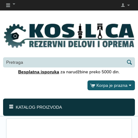
Besplatna isporuka
za narudžbine preko 5000 din.
Korpa je prazna
KATALOG PROIZVODA