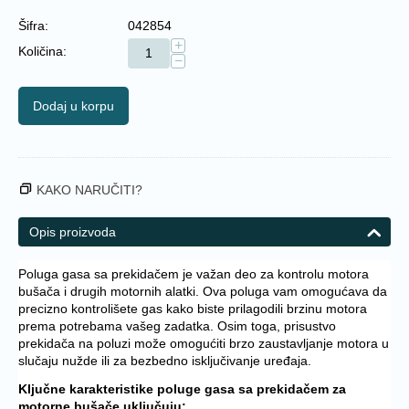
Šifra:
042854
+
Količina:
−
Dodaj u korpu
KAKO NARUČITI?
Opis proizvoda
Poluga gasa sa prekidačem je važan deo za kontrolu motora
bušača i drugih motornih alatki. Ova poluga vam omogućava da
precizno kontrolišete gas kako biste prilagodili brzinu motora
prema potrebama vašeg zadatka. Osim toga, prisustvo
prekidača na poluzi može omogućiti brzo zaustavljanje motora u
slučaju nužde ili za bezbedno isključivanje uređaja.
Ključne karakteristike poluge gasa sa prekidačem za
motorne bušače uključuju: