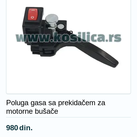
Poluga gasa sa prekidačem za
motorne bušače
980
din.