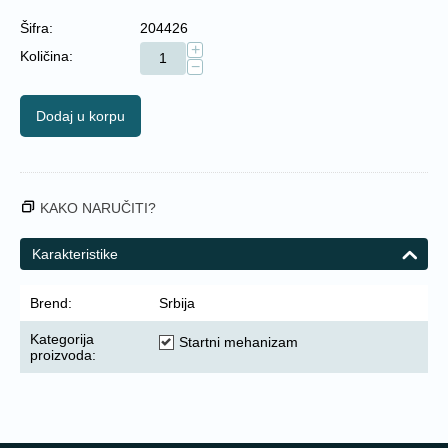
Šifra:
204426
+
Količina:
−
Dodaj u korpu
KAKO NARUČITI?
Karakteristike
Brend:
Srbija
Kategorija
Startni mehanizam
proizvoda: